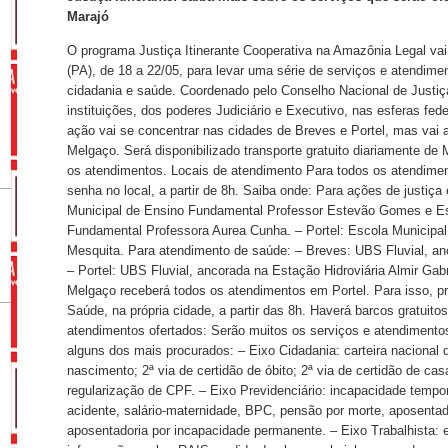
Marajó
O programa Justiça Itinerante Cooperativa na Amazônia Legal vai
(PA), de 18 a 22/05, para levar uma série de serviços e atendimen
cidadania e saúde. Coordenado pelo Conselho Nacional de Justiç
instituições, dos poderes Judiciário e Executivo, nas esferas fede
ação vai se concentrar nas cidades de Breves e Portel, mas vai
Melgaço. Será disponibilizado transporte gratuito diariamente de M
os atendimentos. Locais de atendimento Para todos os atendiment
senha no local, a partir de 8h. Saiba onde: Para ações de justiça
Municipal de Ensino Fundamental Professor Estevão Gomes e Es
Fundamental Professora Aurea Cunha. – Portel: Escola Municipa
Mesquita. Para atendimento de saúde: – Breves: UBS Fluvial, an
– Portel: UBS Fluvial, ancorada na Estação Hidroviária Almir Gab
Melgaço receberá todos os atendimentos em Portel. Para isso, p
Saúde, na própria cidade, a partir das 8h. Haverá barcos gratuitos
atendimentos ofertados: Serão muitos os serviços e atendimento
alguns dos mais procurados: – Eixo Cidadania: carteira nacional d
nascimento; 2ª via de certidão de óbito; 2ª via de certidão de ca
regularização de CPF. – Eixo Previdenciário: incapacidade temporá
acidente, salário-maternidade, BPC, pensão por morte, aposentado
aposentadoria por incapacidade permanente. – Eixo Trabalhista: e