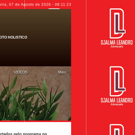
eira
,
07 de Agosto de 2026
-
08:11:24
EITO HOLISTICO
VIDEOS
Mais
fertados pelo programa no