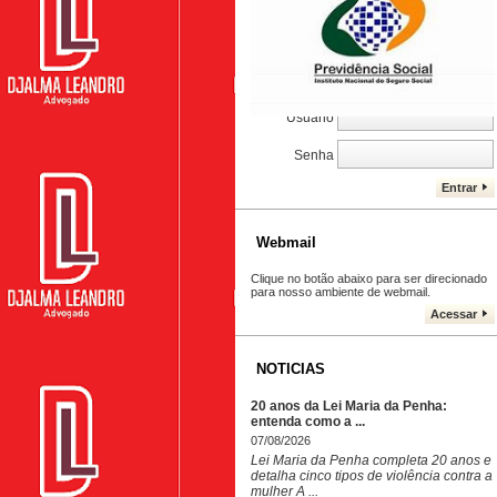
CONTROLE DE PROCESSOS
Caro Cliente, cadastre seu e-mail, e
acompanhe seu processo. DJALMA
LEANDRO
Usuário
Senha
Entrar
Webmail
Clique no botão abaixo para ser direcionado
para nosso ambiente de webmail.
Acessar
NOTICIAS
20 anos da Lei Maria da Penha:
entenda como a ...
07/08/2026
Lei Maria da Penha completa 20 anos e
detalha cinco tipos de violência contra a
mulher A ...