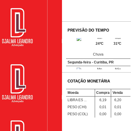
PREVISÃO DO TEMPO
Segunda-feira - Barra do Garç...
Min
Máx
24ºC
31ºC
Chuva
Segunda-feira - Curitiba, PR
Min
Máx
20ºC
32ºC
COTAÇÃO MONETÁRIA
Chuva
Moeda
Compra
Venda
LIBRA ES ...
6,19
6,20
PESO (CHI)
0,01
0,01
PESO (COL)
0,00
0,00