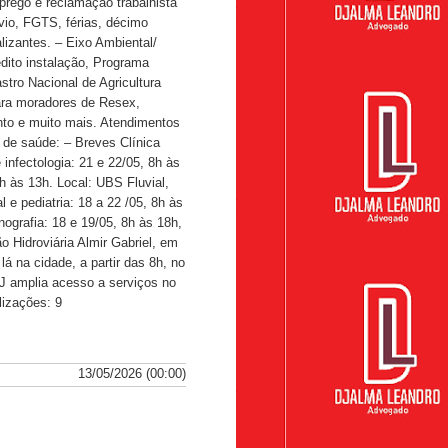
prego e reclamação trabalhista
évio, FGTS, férias, décimo
lizantes. – Eixo Ambiental/
dito instalação, Programa
stro Nacional de Agricultura
ara moradores de Resex,
nto e muito mais. Atendimentos
 de saúde: – Breves Clínica
e infectologia: 21 e 22/05, 8h às
8h às 13h. Local: UBS Fluvial,
 e pediatria: 18 a 22 /05, 8h às
onografia: 18 e 19/05, 8h às 18h,
o Hidroviária Almir Gabriel, em
á na cidade, a partir das 8h, no
NJ amplia acesso a serviços no
lizações: 9
13/05/2026 (00:00)