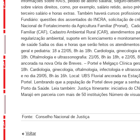
informações sobre RAIS, pedido de abono salarial, seguro-desem
sobre vários direitos, como, por exemplo, salário retido, aviso pr
terceiro salário e horas extras. Também haverá cursos profissiona
Fundiário: questões dos assentados do INCRA, solicitação de cré
Nacional de Fortalecimento da Agricultura Familiar (Pronaf), Cada
Familiar (CAF), Cadastro Ambiental Rural (CAR), atendimentos p
regularização ambiental, suporte em licenciamento e monitorame
de saúde Saiba os dias e horas que serão feitos os atendimentos
geral e pediatria: 18 a 22/05, 8h às 18h. Cardiologia, ginecologia 
18h. Oftalmologia e ultrassonografia: 21/05, 8h às 18h, e 22/05, 
ancorada na nova Orla de Breves. – Portel e Melgaço Clínica geral
18h. Cardiologia, ginecologia, oftalmologia, infectologia e ultrass
e no dia 20/05, 8h às 16h. Local: UBS Fluvial ancorada na Estaçã
Portel. Lembrando que a população de Portel deve pegar a senha l
Porto da Saúde. Leia também: Justiça Itinerante: iniciativa do C
Marajó em parceria com mais de 50 instituições Número de visua
Fonte:
Conselho Nacional de Justiça
Voltar