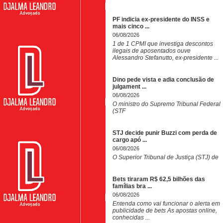
PF indicia ex-presidente do INSS e
mais cinco ...
06/08/2026
1 de 1 CPMI que investiga descontos
ilegais de aposentados ouve
Alessandro Stefanutto, ex-presidente ...
Dino pede vista e adia conclusão de
julgament ...
06/08/2026
O ministro do Supremo Tribunal Federal
(STF
STJ decide punir Buzzi com perda de
cargo apó ...
06/08/2026
O Superior Tribunal de Justiça (STJ) de
Bets tiraram R$ 62,5 bilhões das
famílias bra ...
06/08/2026
Entenda como vai funcionar o alerta em
publicidade de bets As apostas online,
conhecidas ...