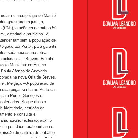
 estar no arquipélago do Marajó
tos gratuitos em justiça,
a (CNJ), a ação reúne outras 50
ral, estadual e municipal. A
 atender também a população de
elgaço até Portel, para garantir
os será necessário retirar
 e cidadania: – Breves: Escola
cola Municipal de Ensino
l Paulo Afonso de Azevedo
corada na nova Orla de Breves.
riel. Melgaço – A população de
recisa pegar senha no Porto da
 para Portel. Serviços e
s ofertados. Segue abaixo
e identidade, certidão de
samento e consulta e
ria, auxílio reclusão, auxílio
ria por idade rural e urbana e
missão de carteira de trabalho,