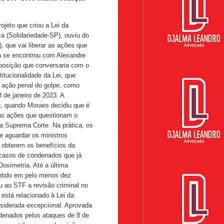
ojeto que criou a Lei da
 (Solidariedade-SP), ouviu do
, que vai liberar as ações que
ça se encontrou com Alexandre
oposição que conversaria com o
itucionalidade da Lei, que
a ação penal do golpe, como
 de janeiro de 2023. A
), quando Moraes decidiu que é
uas ações que questionam o
da Suprema Corte. Na prática, os
e aguardar os ministros
a obterem os benefícios da
 casos de condenados que já
osimetria. Até a última
entido em pelo menos dez
u ao STF a revisão criminal no
está relacionado à Lei da
siderada excepcional. Aprovada
denados pelos ataques de 8 de