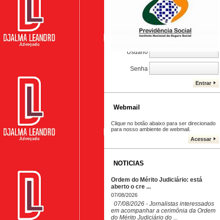
CONTROLE DE PROCESSOS
Caro Cliente, cadastre seu e-mail, e
acompanhe seu processo. DJALMA
LEANDRO
Usuário
Senha
Entrar
Webmail
Clique no botão abaixo para ser direcionado
para nosso ambiente de webmail.
Acessar
NOTICIAS
Ordem do Mérito Judiciário: está
aberto o cre ...
07/08/2026
07/08/2026 - Jornalistas interessados
em acompanhar a cerimônia da Ordem
do Mérito Judiciário do ...