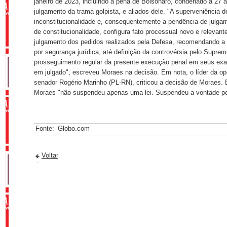
janeiro de 2023, incluindo a pena de Bolsonaro, condenado a 27 
julgamento da trama golpista, e aliados dele. "A superveniência d
inconstitucionalidade e, consequentemente a pendência de julga
de constitucionalidade, configura fato processual novo e relevante
julgamento dos pedidos realizados pela Defesa, recomendando a 
por segurança jurídica, até definição da controvérsia pelo Supre
prosseguimento regular da presente execução penal em seus exa
em julgado", escreveu Moraes na decisão. Em nota, o líder da o
senador Rogério Marinho (PL-RN), criticou a decisão de Moraes. 
Moraes "não suspendeu apenas uma lei. Suspendeu a vontade po
Fonte:
Globo.com
Voltar