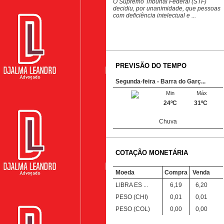
O Supremo Tribunal Federal (STF)
decidiu, por unanimidade, que pessoas
com deficiência intelectual e ...
PREVISÃO DO TEMPO
Segunda-feira - Barra do Garç...
Min
Máx
24ºC
31ºC
Chuva
Segunda-feira - Curitiba, PR
Min
Máx
COTAÇÃO MONETÁRIA
20ºC
32ºC
Moeda
Compra
Venda
Chuva
LIBRA ES ...
6,19
6,20
PESO (CHI)
0,01
0,01
PESO (COL)
0,00
0,00