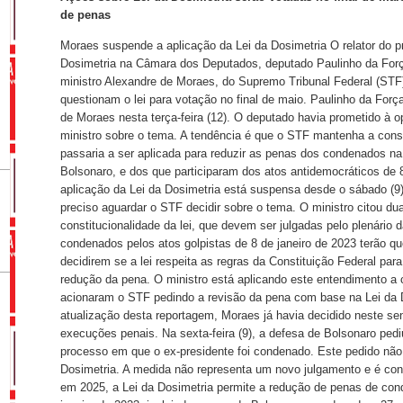
de penas
Moraes suspende a aplicação da Lei da Dosimetria O relator do pr
Dosimetria na Câmara dos Deputados, deputado Paulinho da Força
ministro Alexandre de Moraes, do Supremo Tribunal Federal (STF)
questionam o lei para votação no final de maio. Paulinho da For
de Moraes nesta terça-feira (12). O deputado havia prometido à 
ministro sobre o tema. A tendência é que o STF mantenha a const
passaria a ser aplicada para reduzir as penas dos condenados n
Bolsonaro, e dos que participaram dos atos antidemocráticos de 8
aplicação da Lei da Dosimetria está suspensa desde o sábado (9
preciso aguardar o STF decidir sobre o tema. O ministro citou d
constitucionalidade da lei, que devem ser julgadas pelo plenário 
condenados pelos atos golpistas de 8 de janeiro de 2023 terão qu
decidirem se a lei respeita as regras da Constituição Federal par
redução da pena. O ministro está aplicando este entendimento a
acionaram o STF pedindo a revisão da pena com base na Lei da D
atualização desta reportagem, Moraes já havia decidido neste s
execuções penais. Na sexta-feira (9), a defesa de Bolsonaro pedi
processo em que o ex-presidente foi condenado. Este pedido não 
Dosimetria. A medida não representa um novo julgamento e é con
em 2025, a Lei da Dosimetria permite a redução de penas de con