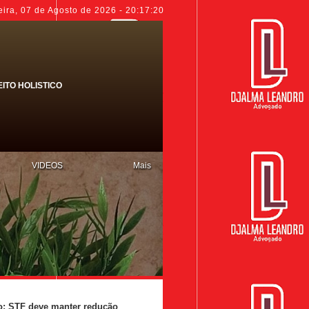
eira
,
07 de Agosto de 2026
-
20:17:21
EITO HOLISTICO
VIDEOS
Mais
io; STF deve manter redução