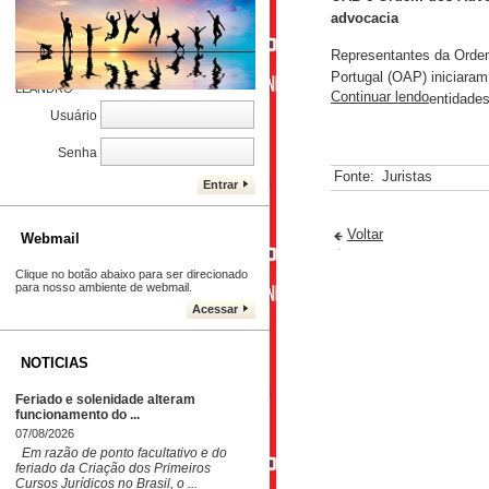
advocacia
CONTROLE DE PROCESSOS
Representantes da Orde
Caro Cliente, cadastre seu e-mail, e
acompanhe seu processo. DJALMA
Portugal (OAP) iniciaram
LEANDRO
Continuar lendo
entidades
Usuário
Senha
Fonte:
Juristas
Entrar
Voltar
Webmail
Clique no botão abaixo para ser direcionado
para nosso ambiente de webmail.
Acessar
NOTICIAS
Feriado e solenidade alteram
funcionamento do ...
07/08/2026
Em razão de ponto facultativo e do
feriado da Criação dos Primeiros
Cursos Jurídicos no Brasil, o ...