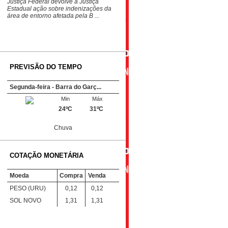
Justiça Federal devolve à Justiça
Estadual ação sobre indenizações da
área de entorno afetada pela B ...
PREVISÃO DO TEMPO
Segunda-feira - Barra do Garç...
Min
Máx
24ºC
31ºC
Chuva
COTAÇÃO MONETÁRIA
Moeda
Compra
Venda
PESO (URU)
0,12
0,12
SOL NOVO
1,31
1,31