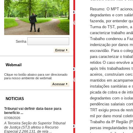
CONTROLE DE PROCESSOS
Resumo: O MPT acionou a
degradantes e com salá
Caro Cliente, cadastre seu e-mail, e
acompanhe seu processo. DJALMA
fazenda, por entender qu
LEANDRO
Turma do TST, porém, a 
Usuário
caracterizar trabalho an
Trabalho condenou a Faz
Senha
indenização por danos m
Entrar
escravidão. Para o coleg
para caracterizar o tra
retidos O caso envolve a
Webmail
após três trabalhadores 
aceiros, construíam cer
Clique no botão abaixo para ser direcionado
para nosso ambiente de webmail.
mantidos em acampament
Acessar
instalações sanitárias e
picada de cobra e de in
degradantes com o isola
NOTICIAS
pendências salariais con
Tribunal vai definir data-base para
TRT exigiu prova de rest
benefício ...
mil por dano moral colet
07/08/2026
Trabalho da 8ª Região (
​A Terceira Seção do Superior Tribunal
de Justiça (STJ) afetou o Recurso
persas irregularidades t
Especial 2.266.131, de rela ...