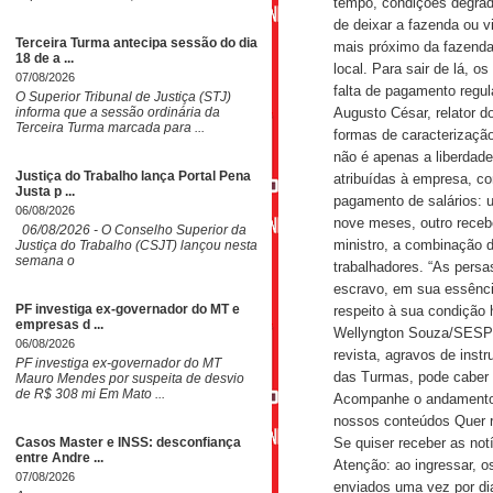
tempo, condições degrad
de deixar a fazenda ou 
Terceira Turma antecipa sessão do dia
mais próximo da fazenda 
18 de a ...
local. Para sair de lá, 
07/08/2026
falta de pagamento regul
​O Superior Tribunal de Justiça (STJ)
informa que a sessão ordinária da
Augusto César, relator d
Terceira Turma marcada para ...
formas de caracterização
não é apenas a liberdade
Justiça do Trabalho lança Portal Pena
atribuídas à empresa, co
Justa p ...
pagamento de salários: 
06/08/2026
nove meses, outro receb
06/08/2026 - O Conselho Superior da
ministro, a combinação de
Justiça do Trabalho (CSJT) lançou nesta
semana o
trabalhadores. “As persa
escravo, em sua essênci
PF investiga ex-governador do MT e
respeito à sua condição 
empresas d ...
Wellyngton Souza/SESP-
06/08/2026
revista, agravos de inst
PF investiga ex-governador do MT
das Turmas, pode caber 
Mauro Mendes por suspeita de desvio
de R$ 308 mi Em Mato ...
Acompanhe o andamento 
nossos conteúdos Quer r
Casos Master e INSS: desconfiança
Se quiser receber as no
entre Andre ...
Atenção: ao ingressar, 
07/08/2026
enviados uma vez por dia