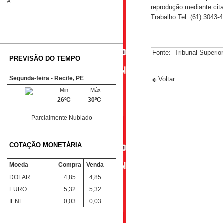
A
reprodução mediante cita
Trabalho Tel. (61) 3043
Fonte:
Tribunal Superio
PREVISÃO DO TEMPO
Segunda-feira - Recife, PE
Voltar
Min
Máx
26ºC
30ºC
Parcialmente Nublado
COTAÇÃO MONETÁRIA
Moeda
Compra
Venda
DOLAR
4,85
4,85
EURO
5,32
5,32
IENE
0,03
0,03