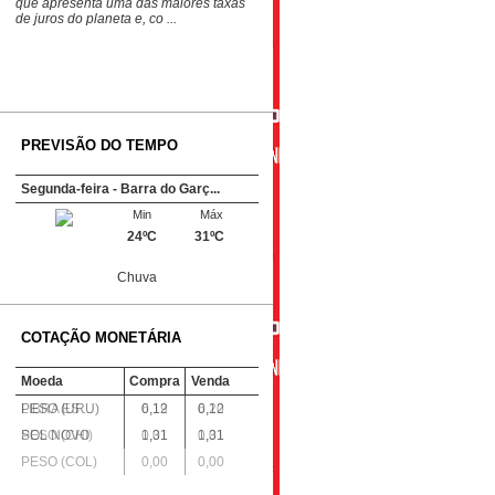
que apresenta uma das maiores taxas
de juros do planeta e, co ...
PREVISÃO DO TEMPO
Segunda-feira - Barra do Garç...
Min
Máx
24ºC
31ºC
Chuva
COTAÇÃO MONETÁRIA
Moeda
Compra
Venda
LIBRA ES ...
PESO (URU)
6,19
0,12
6,20
0,12
PESO (CHI)
SOL NOVO
0,01
1,31
0,01
1,31
PESO (COL)
0,00
0,00