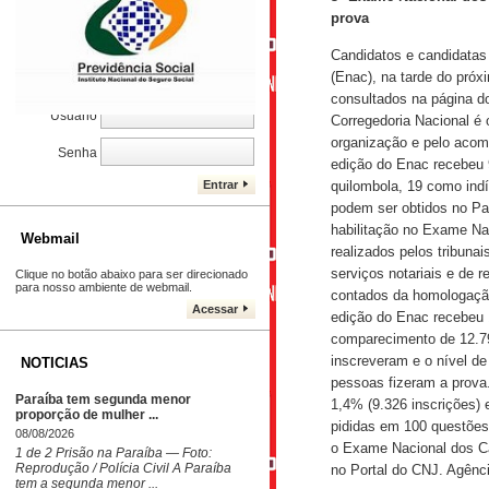
prova
CONTROLE DE PROCESSOS
Candidatos e candidatas 
Caro Cliente, cadastre seu e-mail, e
acompanhe seu processo. DJALMA
(Enac), na tarde do próx
LEANDRO
consultados na página do
Usuário
Corregedoria Nacional é 
organização e pelo acom
Senha
edição do Enac recebeu 
Entrar
quilombola, 19 como ind
podem ser obtidos no Pai
habilitação no Exame Nac
Webmail
realizados pelos tribuna
serviços notariais e de r
Clique no botão abaixo para ser direcionado
para nosso ambiente de webmail.
contados da homologação
Acessar
edição do Enac recebeu 
comparecimento de 12.79
inscreveram e o nível d
NOTICIAS
pessoas fizeram a prova.
Paraíba tem segunda menor
1,4% (9.326 inscrições) 
proporção de mulher ...
pididas em 100 questões,
08/08/2026
o Exame Nacional dos Car
1 de 2 Prisão na Paraíba — Foto:
Reprodução / Polícia Civil A Paraíba
no Portal do CNJ. Agênc
tem a segunda menor ...